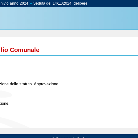
chivio anno 2024
Seduta del 14/11/2024:
delibere
glio Comunale
ione dello statuto. Approvazione.
zione.