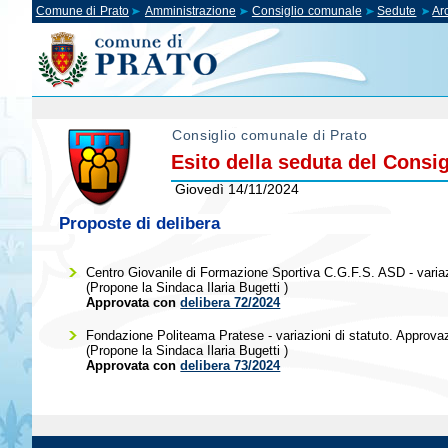
Comune di Prato
Amministrazione
Consiglio comunale
Sedute
Ar
Consiglio comunale di Prato
Esito della seduta del Consi
Giovedì 14/11/2024
Proposte di delibera
Centro Giovanile di Formazione Sportiva C.G.F.S. ASD - variaz
(Propone la Sindaca
Ilaria Bugetti
)
Approvata con
delibera 72/2024
Fondazione Politeama Pratese - variazioni di statuto. Approva
(Propone la Sindaca
Ilaria Bugetti
)
Approvata con
delibera 73/2024