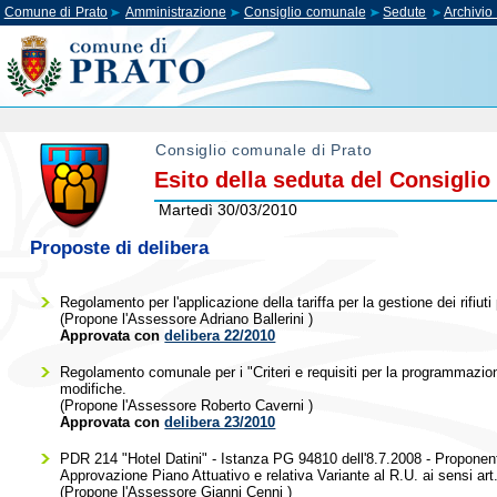
Comune di Prato
Amministrazione
Consiglio comunale
Sedute
Archivi
Consiglio comunale di Prato
Esito della seduta del Consigli
Martedì 30/03/2010
Proposte di delibera
Regolamento per l'applicazione della tariffa per la gestione dei rifiu
(Propone l'Assessore
Adriano Ballerini
)
Approvata con
delibera 22/2010
Regolamento comunale per i "Criteri e requisiti per la programmazio
modifiche.
(Propone l'Assessore
Roberto Caverni
)
Approvata con
delibera 23/2010
PDR 214 "Hotel Datini" - Istanza PG 94810 dell'8.7.2008 - Proponen
Approvazione Piano Attuativo e relativa Variante al R.U. ai sensi art
(Propone l'Assessore
Gianni Cenni
)