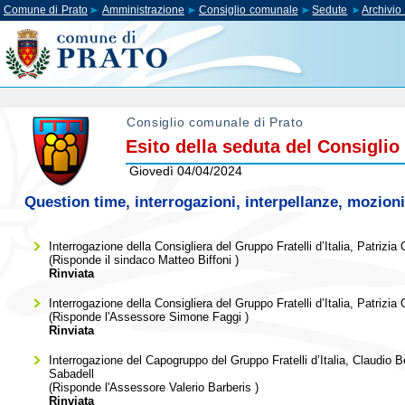
Comune di Prato
Amministrazione
Consiglio comunale
Sedute
Archivi
Consiglio comunale di Prato
Esito della seduta del Consigli
Giovedì 04/04/2024
Question time, interrogazioni, interpellanze, mozioni
Interrogazione della Consigliera del Gruppo Fratelli d’Italia, Patrizi
(Risponde il sindaco
Matteo Biffoni
)
Rinviata
Interrogazione della Consigliera del Gruppo Fratelli d’Italia, Patrizia 
(Risponde l'Assessore
Simone Faggi
)
Rinviata
Interrogazione del Capogruppo del Gruppo Fratelli d’Italia, Claudio Bel
Sabadell
(Risponde l'Assessore
Valerio Barberis
)
Rinviata