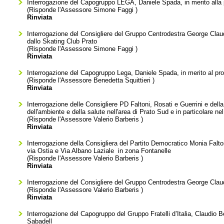
Interrogazione del Capogruppo LEGA, Daniele Spada, in merito alla
(Risponde l'Assessore
Simone Faggi
)
Rinviata
Interrogazione del Consigliere del Gruppo Centrodestra George Claudi
dallo Skating Club Prato
(Risponde l'Assessore
Simone Faggi
)
Rinviata
Interrogazione del Capogruppo Lega, Daniele Spada, in merito al pro
(Risponde l'Assessore
Benedetta Squittieri
)
Rinviata
Interrogazione delle Consigliere PD Faltoni, Rosati e Guerrini e del
dell'ambiente e della salute nell'area di Prato Sud e in particolare nel
(Risponde l'Assessore
Valerio Barberis
)
Rinviata
Interrogazione della Consigliera del Partito Democratico Monia Faltoni 
via Ostia e Via Albano Laziale in zona Fontanelle
(Risponde l'Assessore
Valerio Barberis
)
Rinviata
Interrogazione del Consigliere del Gruppo Centrodestra George Claud
(Risponde l'Assessore
Valerio Barberis
)
Rinviata
Interrogazione del Capogruppo del Gruppo Fratelli d’Italia, Claudio Bel
Sabadell