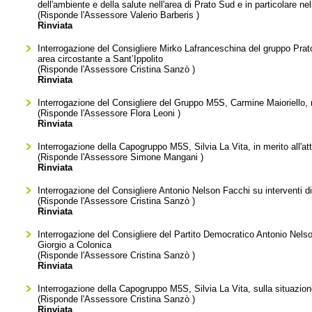
dell'ambiente e della salute nell'area di Prato Sud e in particolare nel
(Risponde l'Assessore
Valerio Barberis
)
Rinviata
Interrogazione del Consigliere Mirko Lafranceschina del gruppo Prato 
area circostante a Sant’Ippolito
(Risponde l'Assessore
Cristina Sanzò
)
Rinviata
Interrogazione del Consigliere del Gruppo M5S, Carmine Maioriello, r
(Risponde l'Assessore
Flora Leoni
)
Rinviata
Interrogazione della Capogruppo M5S, Silvia La Vita, in merito all'at
(Risponde l'Assessore
Simone Mangani
)
Rinviata
Interrogazione del Consigliere Antonio Nelson Facchi su interventi d
(Risponde l'Assessore
Cristina Sanzò
)
Rinviata
Interrogazione del Consigliere del Partito Democratico Antonio Nelson
Giorgio a Colonica
(Risponde l'Assessore
Cristina Sanzò
)
Rinviata
Interrogazione della Capogruppo M5S, Silvia La Vita, sulla situazione
(Risponde l'Assessore
Cristina Sanzò
)
Rinviata