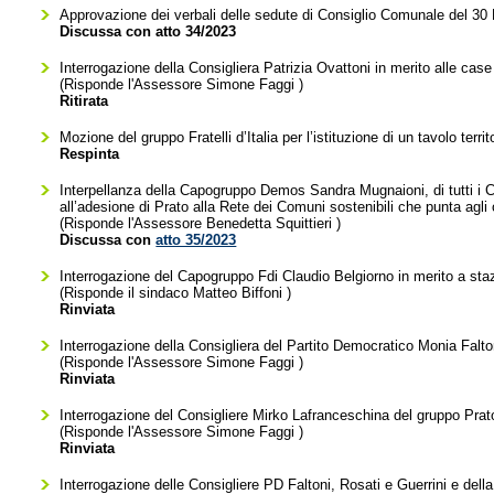
Approvazione dei verbali delle sedute di Consiglio Comunale del 3
Discussa con atto 34/2023
Interrogazione della Consigliera Patrizia Ovattoni in merito alle case
(Risponde l'Assessore
Simone Faggi
)
Ritirata
Mozione del gruppo Fratelli d’Italia per l’istituzione di un tavolo territo
Respinta
Interpellanza della Capogruppo Demos Sandra Mugnaioni, di tutti i 
all’adesione di Prato alla Rete dei Comuni sostenibili che punta agli o
(Risponde l'Assessore
Benedetta Squittieri
)
Discussa con
atto 35/2023
Interrogazione del Capogruppo Fdi Claudio Belgiorno in merito a staz
(Risponde il sindaco
Matteo Biffoni
)
Rinviata
Interrogazione della Consigliera del Partito Democratico Monia Faltoni
(Risponde l'Assessore
Simone Faggi
)
Rinviata
Interrogazione del Consigliere Mirko Lafranceschina del gruppo Prato 
(Risponde l'Assessore
Simone Faggi
)
Rinviata
Interrogazione delle Consigliere PD Faltoni, Rosati e Guerrini e del