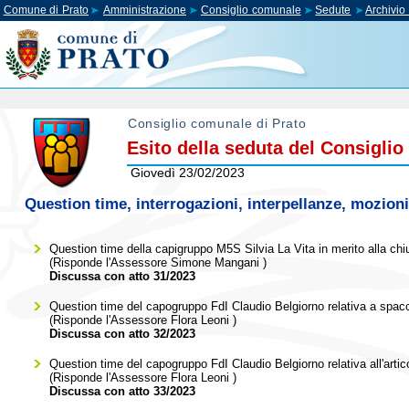
Comune di Prato
Amministrazione
Consiglio comunale
Sedute
Archivi
Consiglio comunale di Prato
Esito della seduta del Consigli
Giovedì 23/02/2023
Question time, interrogazioni, interpellanze, mozioni
Question time della capigruppo M5S Silvia La Vita in merito alla chi
(Risponde l'Assessore
Simone Mangani
)
Discussa con atto 31/2023
Question time del capogruppo FdI Claudio Belgiorno relativa a spacc
(Risponde l'Assessore
Flora Leoni
)
Discussa con atto 32/2023
Question time del capogruppo FdI Claudio Belgiorno relativa all'arti
(Risponde l'Assessore
Flora Leoni
)
Discussa con atto 33/2023