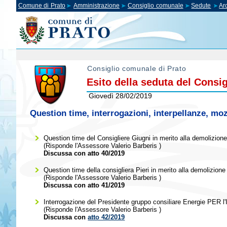
Comune di Prato
Amministrazione
Consiglio comunale
Sedute
Ar
Consiglio comunale di Prato
Esito della seduta del Consi
Giovedì 28/02/2019
Question time, interrogazioni, interpellanze, moz
Question time del Consigliere Giugni in merito alla demolizion
(Risponde l'Assessore
Valerio Barberis
)
Discussa con atto 40/2019
Question time della consigliera Pieri in merito alla demolizione
(Risponde l'Assessore
Valerio Barberis
)
Discussa con atto 41/2019
Interrogazione del Presidente gruppo consiliare Energie PER l'It
(Risponde l'Assessore
Valerio Barberis
)
Discussa con
atto 42/2019