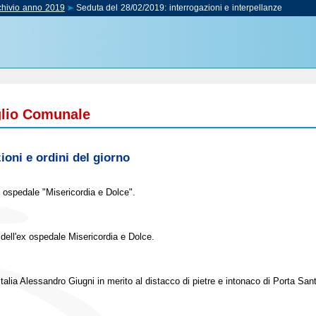
chivio anno 2019
Seduta del 28/02/2019:
interrogazioni e interpellanze
glio Comunale
ioni e ordini del giorno
e ospedale "Misericordia e Dolce".
 dell'ex ospedale Misericordia e Dolce.
alia Alessandro Giugni in merito al distacco di pietre e intonaco di Porta Sant