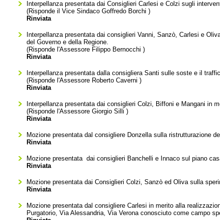
Interpellanza presentata dai Consiglieri Carlesi e Colzi sugli intervent
(Risponde il Vice Sindaco
Goffredo Borchi
)
Rinviata
Interpellanza presentata dai consiglieri Vanni, Sanzò, Carlesi e Oliv
del Governo e della Regione.
(Risponde l'Assessore
Filippo Bernocchi
)
Rinviata
Interpellanza presentata dalla consigliera Santi sulle soste e il traffi
(Risponde l'Assessore
Roberto Caverni
)
Rinviata
Interpellanza presentata dai consiglieri Colzi, Biffoni e Mangani in mer
(Risponde l'Assessore
Giorgio Silli
)
Rinviata
Mozione presentata dal consigliere Donzella sulla ristrutturazione de
Rinviata
Mozione presentata dai consiglieri Banchelli e Innaco sul piano cas
Rinviata
Mozione presentata dai Consiglieri Colzi, Sanzò ed Oliva sulla spe
Rinviata
Mozione presentata dal consigliere Carlesi in merito alla realizzazio
Purgatorio, Via Alessandria, Via Verona conosciuto come campo sp