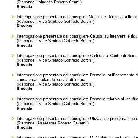
(Risponde il sindaco
Roberto Cenni
)
Rinviata
Interrogazione presentata dai consiglieri Mennini e Donzella sulla pi
(Risponde il Vice Sindaco
Goffredo Borchi
)
Rinviata
Interrogazione presentata dal consigliere Calussi su interventi e riqua
(Risponde il Vice Sindaco
Goffredo Borchi
)
Rinviata
Interrogazione presentata dal consigliere Carlesi sul Centro di Scien
(Risponde il Vice Sindaco
Goffredo Borchi
)
Rinviata
Interrogazione presentata dal consigliere Donzella sull'incremento de
causate dai titolari dei servizi di lettura.
(Risponde il Vice Sindaco
Goffredo Borchi
)
Rinviata
Interrogazione presentata dal consigliere Donzella relativa all'insuffic
(Risponde il Vice Sindaco
Goffredo Borchi
)
Rinviata
Interrogazione presentata dal consigliere Oliva sulle problematiche d
(Risponde l'Assessore
Roberto Caverni
)
Rinviata
Interrogazione presentata dal consigliere M. Carlesi inerente Villa Fio